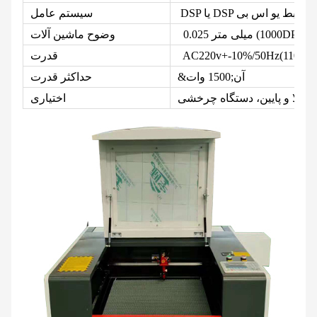
D آفلاین با رابط یو اس بی
سیستم عامل
0.025 میلی متر (1000DPI)
وضوح ماشین آلات
قدرت
&آن;1500 وات
حداکثر قدرت
ز بالا و پایین، دستگاه چرخشی
اختیاری