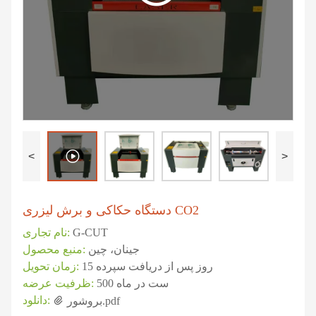
<
>
دستگاه حکاکی و برش لیزری CO2
G-CUT
نام تجاری:
جینان، چین
منبع محصول:
15 روز پس از دریافت سپرده
زمان تحویل:
500 ست در ماه
ظرفیت عرضه:
دانلود:
بروشور.pdf