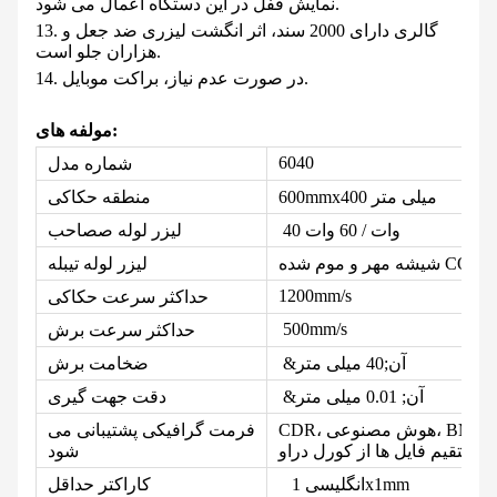
نمایش قفل در این دستگاه اعمال می شود.
13. گالری دارای 2000 سند، اثر انگشت لیزری ضد جعل و
هزاران جلو است.
14. در صورت عدم نیاز، براکت موبایل.
مولفه های:
6040
شماره مدل
00 میلی متر
4
00mmx
6
منطقه حکاکی
40 وات / 60 وات
صاحب
لیزر
لوله ص
شیشه مهر و موم شده CO2
بله
لیزر
لوله تی
1200mm/s
حداکثر سرعت حکاکی
500mm/s
حداکثر سرعت برش
&آن;40 میلی متر
ضخامت برش
&آن; 0.01 میلی متر
دقت جهت گیری
CDR، هوش مصنوعی، BMP، PLT، DXF، DWG، DST، LAS (قابلیت انتقال
فرمت گرافیکی پشتیبانی می
مستقیم فایل ها از کورل دراو)
شود
انگلیسی 1x1mm
کاراکتر حداقل