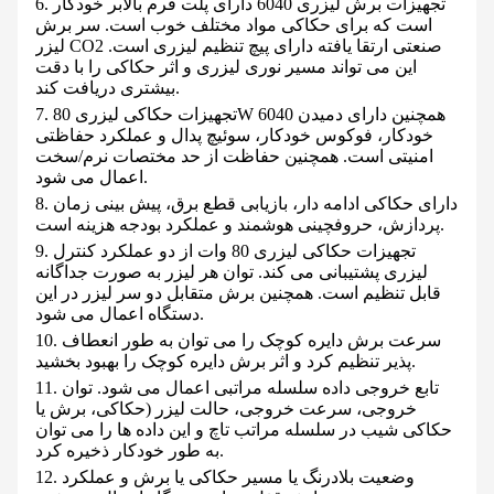
6. تجهیزات برش لیزری 6040 دارای پلت فرم بالابر خودکار
است که برای حکاکی مواد مختلف خوب است. سر برش
لیزر CO2 صنعتی ارتقا یافته دارای پیچ تنظیم لیزری است.
این می تواند مسیر نوری لیزری و اثر حکاکی را با دقت
بیشتری دریافت کند.
7. تجهیزات حکاکی لیزری 80W 6040 همچنین دارای دمیدن
خودکار، فوکوس خودکار، سوئیچ پدال و عملکرد حفاظتی
امنیتی است. همچنین حفاظت از حد مختصات نرم/سخت
اعمال می شود.
8. دارای حکاکی ادامه دار، بازیابی قطع برق، پیش بینی زمان
پردازش، حروفچینی هوشمند و عملکرد بودجه هزینه است.
9. تجهیزات حکاکی لیزری 80 وات از دو عملکرد کنترل
لیزری پشتیبانی می کند. توان هر لیزر به صورت جداگانه
قابل تنظیم است. همچنین برش متقابل دو سر لیزر در این
دستگاه اعمال می شود.
10. سرعت برش دایره کوچک را می توان به طور انعطاف
پذیر تنظیم کرد و اثر برش دایره کوچک را بهبود بخشید.
11. تابع خروجی داده سلسله مراتبی اعمال می شود. توان
خروجی، سرعت خروجی، حالت لیزر (حکاکی، برش یا
حکاکی شیب در سلسله مراتب تاچ و این داده ها را می توان
به طور خودکار ذخیره کرد.
12. وضعیت بلادرنگ یا مسیر حکاکی یا برش و عملکرد