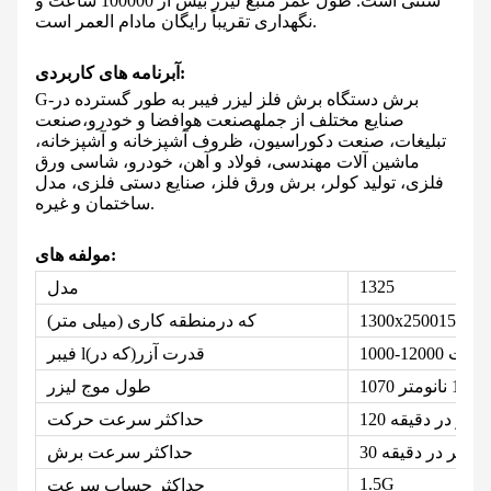
سنتی است. طول عمر منبع لیزر بیش از 100000 ساعت و
نگهداری تقریباً رایگان مادام العمر است.
برنامه های کاربردی:
آ
G-برش
دستگاه برش فلز لیزر فیبر به طور گسترده در
صنایع مختلف از جمله
صنعت هوافضا و خودرو،
صنعت
تبلیغات، صنعت دکوراسیون، ظروف آشپزخانه و آشپزخانه،
ماشین آلات مهندسی، فولاد و آهن، خودرو، شاسی ورق
فلزی، تولید کولر، برش ورق فلز، صنایع دستی فلزی، مدل
.
ساختمان و غیره
مولفه های:
1325
مدل
ر
1300x2500
که در
منطقه کاری (میلی متر)
00 وات
120
-
1000
قدرت آزر
(
که در
)
فیبر l
متر
±
10 نانومتر
طول موج لیزر
120 متر در دقیقه
حداکثر سرعت حرکت
30 متر در دقیقه
حداکثر سرعت برش
1.5G
حداکثر حساب سرعت