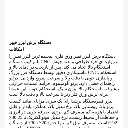
دستگاه برش لیزر فیبر
امکانات
دستگاه برش لیزر فیبر ورق فلزی پیچیده ترین لیزر فیبر را
با ترکیب دستگاه CNC دروازه ای خود طراحی و بدنه جوش
استحکام بالا اتخاذ می کند. پس از بازپخت در دمای بالا و
ماشینکاری دقیق توسط دستگاه فرز بزرگ CNC، استحکام
و پایداری خوبی با دقت بالا و سرعت سریع وارداتی، درایو
راهنمای خطی دارد. پرتو آلومینیوم، فرآیند عملیات حرارتی
پیشرفته، استحکام بالا، وزن سبک، استحکام خوب. این عمدتا
برای برش ورق فلز زیر با سرعت بالا و دقت بالا است.
لیزر فیبر
دستگاه برش
دارای یک سری مزایای مانند کیفیت
پرتو بالا، روشنایی بالا، نرخ تبدیل بالا، عملکرد پایدار و قابل
اعتماد با هزینه کم.
مصرف کم انرژی، صرفه جویی در انرژی
و حفاظت از محیط زیست. نرخ تبدیل فوتوالکتریک تا 25-30٪
است. مصرف برق کم، تنها حدود 20٪ - 30٪ از دستگاه CO2